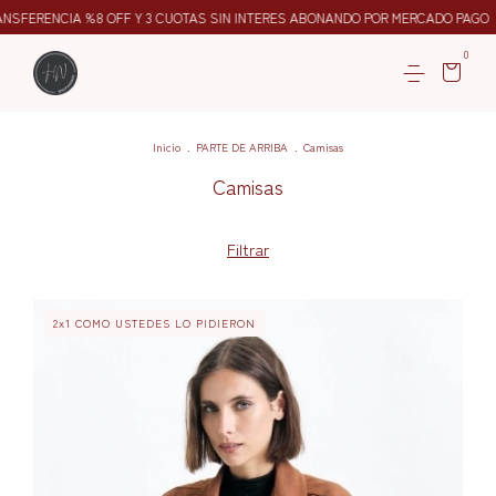
8 OFF Y 3 CUOTAS SIN INTERES ABONANDO POR MERCADO PAGO
6 CUOTAS 
0
Inicio
.
PARTE DE ARRIBA
.
Camisas
Camisas
Filtrar
2x1 COMO USTEDES LO PIDIERON