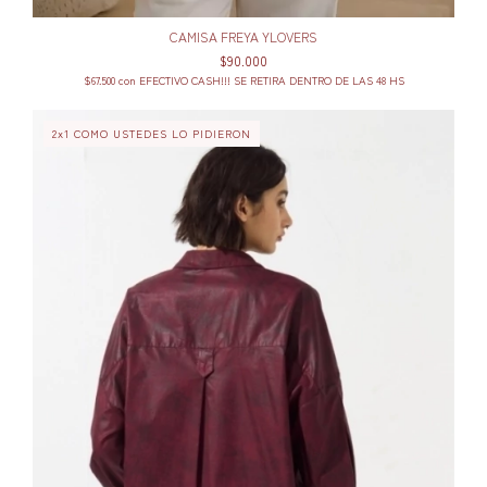
CAMISA FREYA YLOVERS
$90.000
$67.500
con
EFECTIVO CASH!!! SE RETIRA DENTRO DE LAS 48 HS
2x1 COMO USTEDES LO PIDIERON