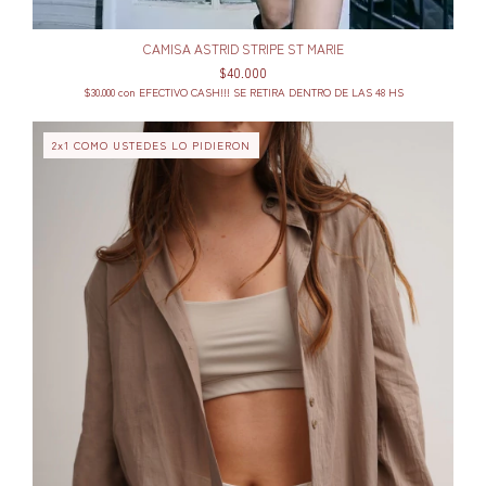
CAMISA ASTRID STRIPE ST MARIE
$40.000
$30.000
con
EFECTIVO CASH!!! SE RETIRA DENTRO DE LAS 48 HS
2x1 COMO USTEDES LO PIDIERON