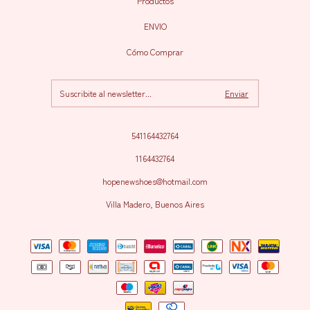
Productos
ENVIO
Cómo Comprar
541164432764
1164432764
hopenewshoes@hotmail.com
Villa Madero, Buenos Aires