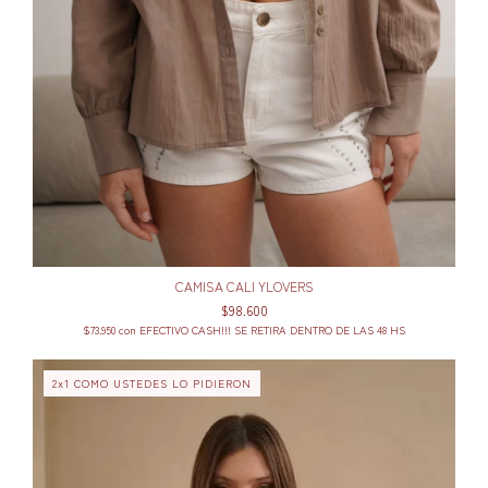
CAMISA CALI YLOVERS
$98.600
$73.950
con
EFECTIVO CASH!!! SE RETIRA DENTRO DE LAS 48 HS
2x1 COMO USTEDES LO PIDIERON