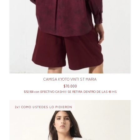
CAMISA KYOTO VINTI ST MARIA
$70.000
$52.500
con
EFECTIVO CASH!!! SE RETIRA DENTRO DE LAS 48 HS
2x1 COMO USTEDES LO PIDIERON