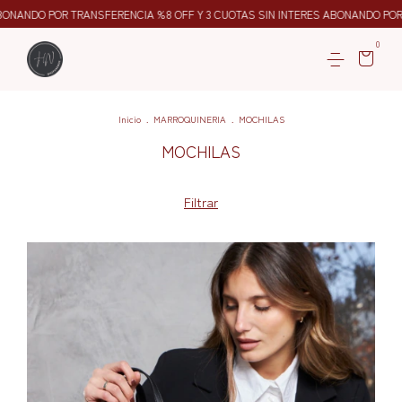
NDO POR TRANSFERENCIA %8 OFF Y 3 CUOTAS SIN INTERES ABONANDO POR M
0
Inicio
.
MARROQUINERIA
.
MOCHILAS
MOCHILAS
Filtrar