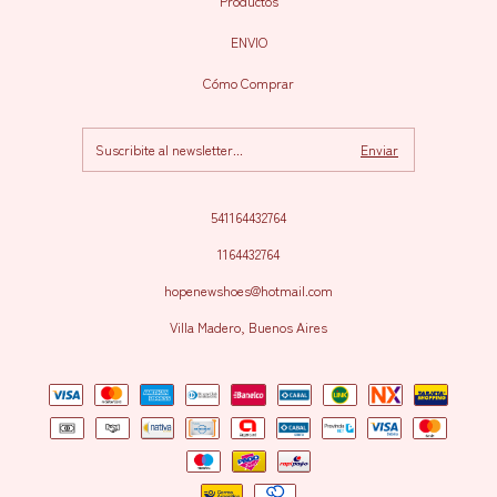
Productos
ENVIO
Cómo Comprar
541164432764
1164432764
hopenewshoes@hotmail.com
Villa Madero, Buenos Aires